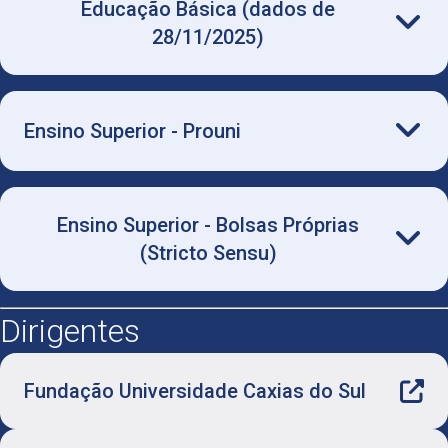
Educação Básica (dados de
Balanço FUCS 2020
28/11/2025)
- Bolsa Integral - 100%: 79
Ensino Superior - Prouni
- Bolsa Parcial - 50%: 34
- Bolsas integrais - 100%: 1.732
Ensino Superior - Bolsas Próprias
- Bolsas parciais - 50%: 391
Total: 2.123 bolsas
(Stricto Sensu)
Dirigentes
- Bolsas integrais - 100%: 51
- Bolsas parciais - 50%: 41
Fundação Universidade Caxias do Sul