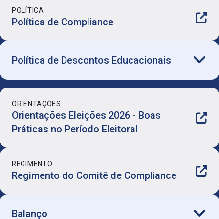
POLÍTICA
Política de Compliance
Política de Descontos Educacionais
ORIENTAÇÕES
Política de Descontos Educacionais
Orientações Eleições 2026 - Boas
Práticas no Período Eleitoral
Anexo I - Tetos de Descontos e
Beneficiários
REGIMENTO
Regimento do Comitê de Compliance
Balanço