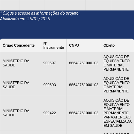
* Clique e acesse as informações do projeto.
Dezembro
GIOVANI
MINISTERIO DA
Atualizado em: 26/02/2025
2023
945705
886487610
CHERINI
SAUDE
Nº
Órgão Concedente
CNPJ
Objeto
Instrumento
LUCAS
MINISTERIO DA
AQUISIÇÃO DE
2023
945705
886487610
REDECKER
SAUDE
MINISTERIO DA
EQUIPAMENTO
900697
88648761000103
SAUDE
E MATERIAL
PERMANENTE
AQUISIÇÃO DE
MINISTERIO DA
EQUIPAMENTO
900693
88648761000103
SAUDE
E MATERIAL
PERMANENTE
AQUISIÇÃO DE
EQUIPAMENTO
E MATERIAL
MINISTERIO DA
909422
88648761000103
PERMANENTE
SAUDE
PARA ATENÇÃO
ESPECIALIZADA
EM SAÚDE