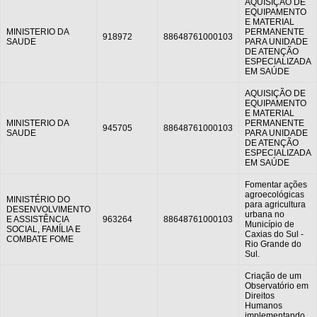
AQUISIÇÃO DE
EQUIPAMENTO
E MATERIAL
MINISTERIO DA
PERMANENTE
918972
88648761000103
SAUDE
PARA UNIDADE
DE ATENÇÃO
ESPECIALIZADA
EM SAÚDE
AQUISIÇÃO DE
EQUIPAMENTO
E MATERIAL
MINISTERIO DA
PERMANENTE
945705
88648761000103
SAUDE
PARA UNIDADE
DE ATENÇÃO
ESPECIALIZADA
EM SAÚDE
Fomentar ações
agroecológicas
MINISTÉRIO DO
para agricultura
DESENVOLVIMENTO
urbana no
E ASSISTÊNCIA
963264
88648761000103
Município de
SOCIAL, FAMÍLIA E
Caxias do Sul -
COMBATE FOME
Rio Grande do
Sul.
Criação de um
Observatório em
Direitos
Humanos
implementando