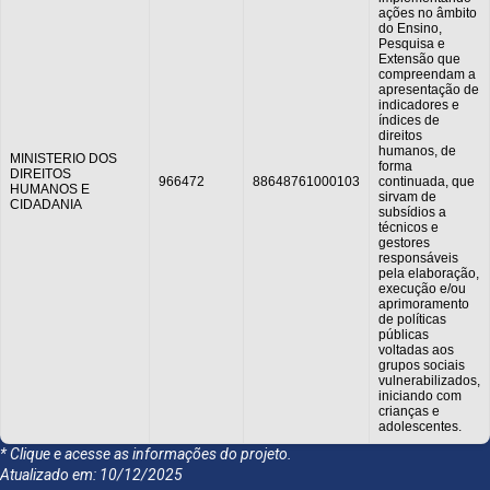
ações no âmbito
do Ensino,
Pesquisa e
MINISTERIO DA
2023
-
947376
886487610
Extensão que
EDUCACAO
compreendam a
apresentação de
indicadores e
índices de
direitos
humanos, de
MINISTERIO DOS
forma
DIREITOS
966472
88648761000103
continuada, que
HUMANOS E
sirvam de
CIDADANIA
subsídios a
técnicos e
gestores
responsáveis
pela elaboração,
execução e/ou
aprimoramento
de políticas
públicas
voltadas aos
grupos sociais
vulnerabilizados,
iniciando com
crianças e
adolescentes.
* Clique e acesse as informações do projeto.
Atualizado em: 10/12/2025