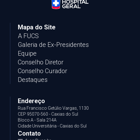
Mapa do Site
A FUCS
Galeria de Ex-Presidentes
Equipe
MINISTERIO DOS
Conselho Diretor
DENISE
DIREITOS
2024
966472
886487610
PESSOA
HUMANOS E
Conselho Curador
CIDADANIA
Destaques
Endereço
Rua Francisco Getúlio Vargas, 1130
CEP 95070-560 - Caxias do Sul
Bloco A - Sala 214A
Cidade Universitária - Caxias do Sul
Contato