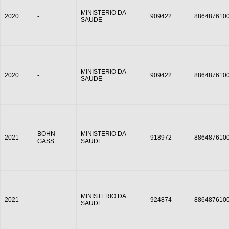
Aditivo 06
MINISTERIO DA
2020
-
909422
886487610
SAUDE
Junho
Aditivo 07
Julho
MINISTERIO DA
2020
-
909422
886487610
SAUDE
Agosto
BOHN
MINISTERIO DA
2021
918972
886487610
Setembro
GASS
SAUDE
Outubro
MINISTERIO DA
2021
-
924874
886487610
SAUDE
Novembro