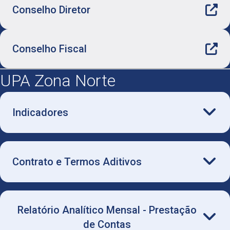
Conselho Diretor
Conselho Fiscal
UPA Zona Norte
Indicadores
Contrato e Termos Aditivos
Número de Atendimentos
Indicadores Gerais
Relatório Analítico Mensal - Prestação
Termo de Convênio - Contrato
de Contas